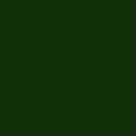
Therapie mit Jugendlichen, das bedeutet vor allem: Eine
Sprache zu finden, die ohne viele Worte auskommt, um nicht
zu verschleiern, nicht zu verkürzen, nicht zu umschiffen. Eine
Sprache, die Gefühle im Chaos von Störungen und
Traumatisierungen, Hormonumstellungen (Pubertät) und
Identitätsfindungsprozessen klar benennbar und erlebbar
macht. Diese Sprache muss Komplexes einfach und
Vereinfachungen in ihrem ganzen Horizont darzustellen
vermögen. Wilfried Schneiders Materialien sind eine solche
Sprache.
Sie drücken aus und schließen auf. Jedem, der therapeutisch
mit Jugendlichen arbeitet, bieten sie wertvolle
Einsatzmöglichkeiten.
Uwe Heimowski, Pädagoge u. Dipl. Theologe,
Erziehungsleiter u. Bereichsleiter Therapie Jugendheim
Geschwister scholl Bad Köstritz
Die Materialien „Dornen, Federn, Gold, Sand, Scheiße,
Steine, Watte“
Diese kreativen Medien veranlassen mich, mich auf einige