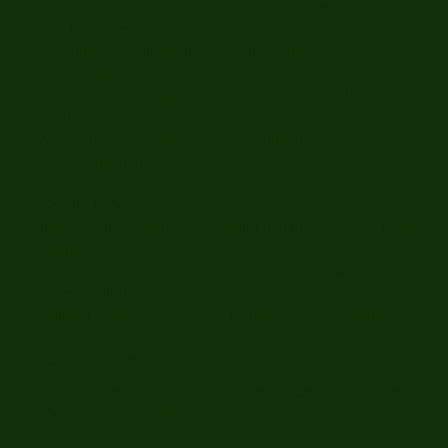
zulassende Zwiegespräch mit dem <Gefühlsstern>, bewußtes
Wiederbeleben
der eignen Geschichte im Legen und Auslegen der Symbole
der <Lebensstraße>
lassen Wiederholungen erkennen, vermitteln Bedingungen,
nicht nur
Möglichkeiten, eigener Standortbestimmung wie
Neuorientierung. Zeichen
und damit auch Symbole haben die Menschen aller
Gesellschaften und Kulturen
immer in die Gemeinschaft geführt und ihr gehalten. Diesem
Medium
menschlicher Verständigung seine Bedeutung wieder zu
geben, vollbringt
Wilfried Schneider in an- wie berührender Weise immer
wieder.
Dr. Helmut Mühlbauer, Seefelder Seminare, Türkenfeld
Dabei wurde mir bewusst, dass ich mich in einer großen
Umbruchphase befinde