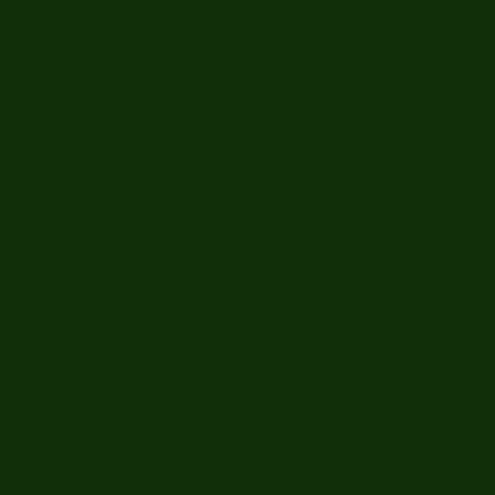
Situation, an meine Empfindungen als Kind, als Jugendlicher,
als Erwachsener. Deutlich lag vor mir, was durch das
Sprechen überdeckt oder verborgen blieb. Gerti erklärte die
einzelnen Abschnitte, Wilfried fragte nach, hinterfragte und
verwies auf das, was zu sehen war in wertschätzender Weise.
Auch mir sind dadurch „die Augen aufgegangen“. Nicht-
verstanden-sein, fehlende Anerkennung, Wertschätzung und
Lob, Zeit, die Vater und Kind miteinander verbringen (oder
auch nicht), all das kannte ich aus eigener Erfahrung. Wie
Gerti erzählte und was sie erzählte, ihr Schmerz und ihre
Trauer, waren, als hätte ich selbst gesprochen, als erlebte ich
meine Geschichte noch einmal. „Wie soll es sein?“ und „Wie
komme ich dorthin.“ Diese Fragen wurden in weiteren
Schritten ebenfalls mit Wilfrieds Materialien bearbeitet. An
den Bildern anderer Menschen teilhaben zu dürfen bringt
vielfachen Gewinn: Es verbindet, kann zum Verständnis von
Eigenem führen und / oder die Beschäftigung damit anregen
und Türen öffnen. Inzwischen besuchte ich ein weiteres
Seminar von und mit Wilfried Schneider und verwende immer
wieder seine, aber auch selbst gefundene Materialien und