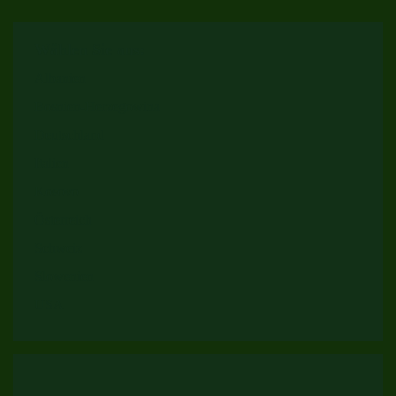
Wählen Sie aus:
Albanien
Bosnien-Herzegowina
Deutschland
Italien
Kosovo
Österreich
Schweiz
Slowenien
USA