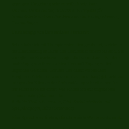
geprägten Umgebung sehr vorteilhaft sein kann.
Dr. med. Ulrike Blatter, RRJETA e. V. Projekte für
traumatisierte und süchtige Menschen im Ex-Jugoslawien,,
Gottmadingen
Unabhängig von ihre sozialen Herkunft
Selten habe ich mit Therapiematerialien gearbeitet, welche in
der Handhabung so leicht und unmittelbar einsetzbar sind. Sie
ermöglichen Erwachsenen, Jugendlichen und auch Kindern
unabhängig von ihrer sozialen Herkunft Zugang zu tief
liegenden Gefühlen. Gefühle und damit verbundene
Ereignisse/Erlebnisse werden in Zusammenhang gebracht und
bringen den Klienten der Problemlösung schnell näher. An
mir selbst habe ich erlebt, wie schnell ich mir ungeliebten
Themen nahe gekommen bin.
Ruthilde Thaler-Feuerstein, Dipl. Sozialarbeiterin und
Spielpädagogin, Bürs (Österreich)
Eine Sprache zu finden, die ohne viele Worte auskommt.