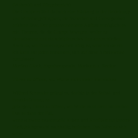
(Wohnstift und Pflegebereich).
Die Gruppe erfährt dadurch eine Stärkung in der Beziehungs-
und Mitteilungsfähigkeit, die Sicherheit und Geborgenheit
erfahren lässt. Der prozessorientierte Aufbau ermöglicht es
mir, Themen, die die Gruppe bewegen, weiter zu
thematisieren und ein schöpferisches Tun anzuschließen.
Auch da, wo Erinnerungsarbeit nötig ist, setze ich sie ein.
Ich kann nur jeden ermuntern, sich auf diese Arbeitsweise
einzulassen.
Martina Glock, Ergotherapeutin, Marbach a. Neckar
Türen zu öffnen, wo Worte nicht mehr hinreichen
Wilfried Schneider gelingt es, dorthin in der Selbst- und
Fremderfahrung zu
gelangen, Türen zu öffnen, wo Worte nicht mehr hinreichen.
Das ist dann der Fall,
wenn schwere existenzielle Krisen und Konflikte ein inneres
Fließgleichgewicht nachhaltig bedrohen. Das Nähe zu sich
selbst