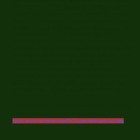
exakte Wissenschaften. Symbole sind da eine Brücke
zum Erkennen von Schwierigkeiten. Ich habe lange im
Kunstbereich gearbeitet und die Sprache der Symbolen
ist mir sehr nah und es ist wunderbar, dass ich in diese
Sprache nun auch in der Supervision arbeiten kann. Der
Trainingsprozess mit Herr Schneider war sehr
einfühlsam, kreativ, demokratisch und selbstreflexiv. Ich
empfehle für die Kollegen, die planen so ein Workshop
zu erleben, auch das Buch von Wilfried Schneider "Wenn
Worte fehlen - Symbole als Dolmetscher". Ein
Praxisbuch für Therapie, Begleitung von Teams und
Pädagogik“ zu lesen. Es hat mich inspiriert. Auf diese
Weise können wird alle nach kreativen, einzigartigen
professionellen Lösungen suchen. Das macht Herr
Schneider und er gibt es weiter. Danke dafür!
Diāna Jaunzeme-Meistere, Studentin der Supervision in ISCI - International
Supervision and Coaching Institute, LV Jurmala (Lettland)
https://www.facebook.com/ISCIsupervisionandcoaching