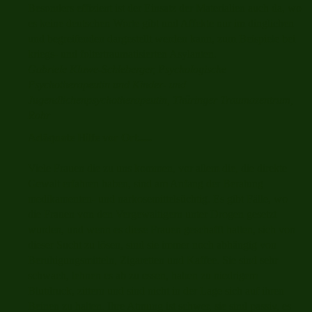
Besonders effizient ist der Einsatz der Materialien auch da, wo
es keine deutschen Worte gibt und Affekte nur im dinglichen
und begreifenden dargestellt werden kann, zum Beispiele bei
kriegs- und foltertraumatisierten Asylanten.
Gabriele Kluwe-Schleberger, Psychologische
Psychotherapeutin und Kinder- und
Jugendlichenpsychotherapeutin, Thüringer Traumazentrum,
Rohr
Adäquate Hilfe vor Ort.....
Viele Frauen die zu uns kommen, vor allem die, die direkte
Gewalt erfahren haben, sind am Anfang der Beratung
medikamenten- und narkosemittelsüchtig. Es gibt Fälle, wo
die Frauen von den Vergewaltigern unter Drogen gesetzt
wurden, und wenn es diese Frauen geschafft hatten, sich von
dieser Sucht zu lösen, sind sie immer noch abhängig von
Beruhigungsmitteln, Zigaretten und Kaffee. Sie sind sehr
schwach, lehnen es ab zu essen, haben zu niedrigem
Blutdruck, zittern und sind nicht in der Lage sich auf ihren
Beinen zu halten. Ihre Atmung ist schwer, sie sind passiv, es