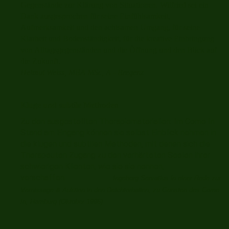
Gegenstände zur Klärung von Situationen. Wilfried sei ein
Dank ausgesprochen für seine Einfühlsamkeit,
Aufmerksamkeit und den achtsamen Umgang, für seine
Klarheit und Bodenständigkeit, für die kreative Einbringung
von Alltagsgegenständen und die Öffnung und den Blick auf
die Zukunft.
Helmut Weiss, MBA MSc, A - Bregenz
Kluge und subtile Methoden
Zu den ausgestellten Therapiematerialien: Im Come In
Stand am Eingang können sie selbst Einblick nehmen in
die klugen und subtilen Methoden, mit denen sich die
Therapeuten Zugang zu den verhärteten Seelen ihrer
schwierigen Klienten, wie sie sie nennen,
verschaffen.
Ingeborg Servatius in einer Rede zur
Vernissage & Auktion in den Deichtorhallen, zu Gunsten des Come
In, Hamburg (Oktober 1996)