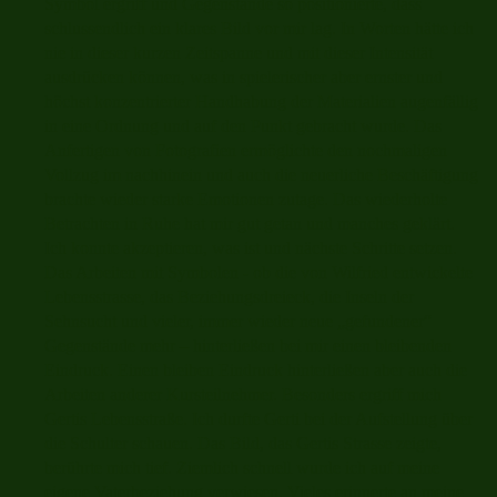
Symbol ergriff und Gegenstände so positionierte, dass
schlussendlich ein klares Bild vor mir lag. In Worten hätte ich
nie in dieser kurzen Zeitspanne und mit dieser Intensität
ausdrücken können, was in spielerischer aber ernster und
höchst konzentrierter Handhabung der Materialien augenfällig
in eine Ordnung und auf den Punkt gebracht wurde. Das
Anfertigen von Fotografien ermöglichte den nochmaligen
Vollzug im nachhinein und auch die neuerliche Beschäftigung
brachte wieder starke Emotionen zutage. Das wiederholte
Betrachten in Ruhe hat mir gut getan und manches geklärt.
Ich konnte akzeptieren, was ist und nächste Schritte setzen.
Das Arbeiten mit Symbolen - ob die von Wilfried entwickelte
Lebensstrasse, das Beziehungsdreieck, die Inseln der
Sehnsucht und vieler, immer wieder neue „gefundener“
Gegenstände mehr – hinterließen bei mir einen bleibenden
Eindruck. Einen bleiben Eindruck hinterließen aber auch die
Arbeiten anderer Kursteilnehmer. Besonders ergriff mich
Gertis Lebensstraße. Ich durfte Gerti bei der Aufstellung über
die Schulter schauen. Das Bild, das Gertis Strasse zeigte,
berührte mich tief. Ziemlich schnell wurde ich auf meine
eigene Vaterbeziehung verwiesen. Vieles erinnerte an meine