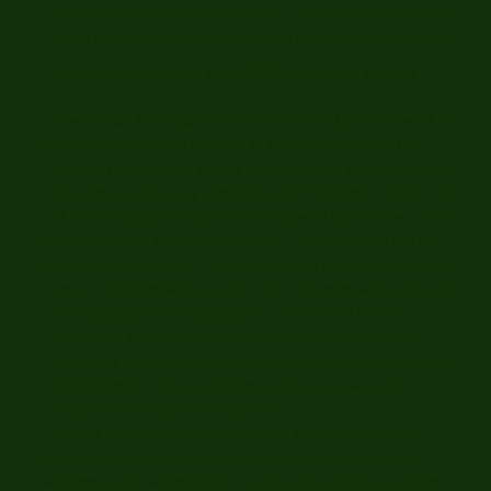
Sr. Madeleine Schildknecht, Ausbildung: Psychologin lic. phil, Arbeit:
Leitung von NGO-Suchthilfe-Projekten in BiH, Bosnien-Herzegowina
...über kulturelle und sprachliche Grenzen hinweg
Ich setze die Therapiematerialien seit drei Jahren sowohl in
Einzelinterventionen als auch in der Weiterbildung (von
Gruppen) ein und bin immer wieder positiv überrascht, wie
sich damit ein Zugang zum Kern der Probleme eröffnet, der
bei rein verbalem Vorgehen verschlossen bliebe bzw. um den
man ansonsten herumreden würde „wie die Katze um den
heissen Brei schleicht“. Ein Spezifikum meiner Arbeit ist der
Einsatz der Materialien in der Arbeit mit gemischtnationalen
Arbeitsgruppen in Balkanländern. Durch die im Kern
weitgehend nonverbale Vorgehensweise ergeben sich
erstaunlich breite Einsatzmöglichkeiten, die den Teilnehmern
über kulturelle und sprachliche Grenzen hinweg ein
produktives Arbeiten ermöglichen.
Wilfried Schneider verfügt über ein außergewöhnliches
Repertoire an nonverbalen Interventionsmöglichkeiten,
welches in der weitgehend von Sprachlosigkeit und Tabus