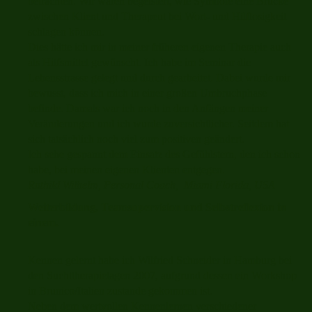
betrachten. Wir waren begeistert, wie Symbole eine Brücke
zwischen Klient und Therapeut bei Wort- und Hilflosigkeit
schlagen können.
Dies hätte ich mir in meiner früheren eigenen Therapie auch
als Hilfsmittel gewünscht. Ich habe im Seminar die
Lebensstrasse gelegt und durch gearbeitet. Dabei wurde mir
bewusst, dass ich mich in einer großen Umbruchphase
befinde. Damals war ich noch in den Anfängen meiner
Veränderungen und ich wurde zuversichtlicher. Seitdem hat
sich tatsächlich noch viel zum positiven geändert.
Ich sehe gespannt dem Einsatz des Gefühlstern, den ich schon
habe, bei meinen eigenen Klienten entgegen.
Ruthild Wilhelm, Personal Coach, Miami Florida, USA
Weiterbildung, Teamsupervision und Selbstreflexion in
einem.
Kennen gelernt habe ich Wilfried Schneider in Hamburg bei
den Suchttherapietagen 2007, aufgrund dessen ein Workshop
in Brunico/Italien zustande gekommen ist.
Neben dem wertvollen Kennenlernen verschiedener