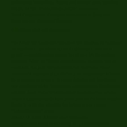
praktischen Materialien, die mir und anderen mehr geholfen
haben, als alle „Gesprächsmethoden“ zusammen.
Tinka Podjavorsek, Therapeutische Arbeit in Drug free
Programmen, Ankaran (Slovenia)
Alle Sinne sind mit einbezogen.
Die Arbeit mit Symbolen erleichtert den Einstieg, ist sichtbarer
als das Reden, alle Sinne sind mit einbezogen, was auch
gerade junge Menschen anspricht und zum Weitermachen
motiviert. Aber mit Sachen auszudrücken, zu sehen und zu
verstehen, das geht mir persönlich viel mehr rein. Dann
kommst du wahnsinnig ins Grübeln. Normalerweise würdest
du ja spontan antworten. Einzelne Arbeiten mit Symbolen,
wie zum Beispiel die Schatzkiste, Lebensstrasse, Gefühlstern
gehören dazu. Beim Schatzkästchen beispielsweise werden
kleine Gegenstände, die eine große positive und/oder negative
Bedeutung für den Bereffenden haben, in ein kleines
"Schatzkästchen" gelegt.
Nikola, 16 Jahre, Klientin einer stationären
Therapieeinrichtung in Hamburg, in: „Unterstützende