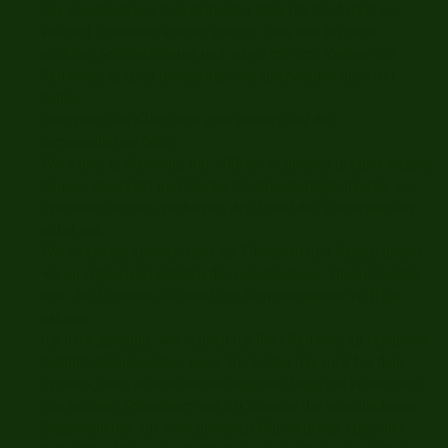
Bei verschiedenen Gelegenheiten habe ich die Arbeit von
Wilfried Schneider kennen gelernt. Dies war für mich
wichtige Selbsterfahrung und zeigte mir den Nutzen von
Symbolen in einer therapeutischen Intervention auf zwei
Seiten:
Zum einen als Klient und zum anderen auf der
therapeutischen Seite.
Wir haben in Hamburg mit Wilfried Schneider in einer kleinen
Gruppe gearbeitet und lernten die Einsatzmöglichkeiten von
Symbolen kennen, probierten den Inhalt der Therapiekoffer
selbst aus.
Wir arbeiteten abwechselnd als Therapeut und Klient, indem
wir zu eigenen Konflikten die verschiedenen Therapiekoffer
bzw. die Symbole als Mittel zur Kommunikation zu Hilfe
nahmen.
Ich habe gestaunt, wie schnell ich über Symbole an bestimmte
Gefühle herankommen kann. Sie halfen mir auch bei dem
Versuch, mich an sehr zurückliegende Dinge gut zu erinnern.
Die anderen Teilnehmer und ich konnten die verschiedenen
Begebenheiten aus verschiedenen Blickwinkeln einfacher