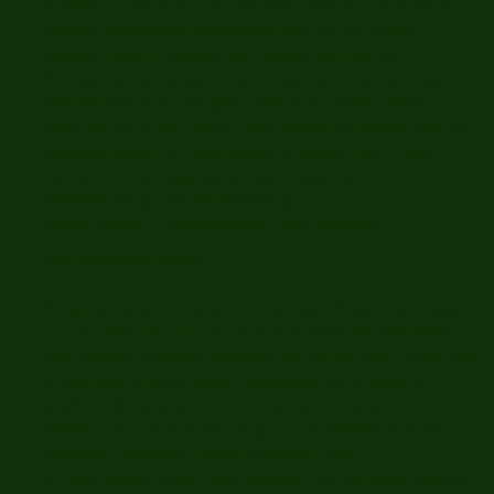
Gefühle zu reduzieren, was mir hilft, mich zu konzentrieren.
Mit den angebotenen Materialien kann ich sie sichtbar
machen. Diese Projektion nach aussen hilft mir, die
Komplexität der Situation mit Abstand zu betrachten, meine
Betroffenheit und Gefangennahme darin wahrzunehmen,
dann aber auch die Chance, aktiv werden zu können und das
Potential meiner Ge-fühle positiv zu nutzen. Die „vorher-
nachher“ Betrachtung hat gewissermassen eine
differentialdiagnostische Bedeutung.
Bernd Thieme, Psychotherapeut, Stein (Schweiz)
Sich behutsam öffnen
Es gab in mir so vieles, was ich mit dem Verstand nicht fassen
konnte. Mein Herz konnte ich jedoch durch die Materialien
von Wilfried Schneider erreichen, die wie ein roter Faden eine
Erinnerung an etwas längst Verdrängtes wach riefen. Ich
wurde in die Situation versetzt, die mich behutsam dort
öffneten, wo ich bis dahin, wegen unverarbeitetem Trauma
emotional versteinert, keinen Ausdruck fand.
Ich war zutiefst berührt und begeistert von den einfachen und