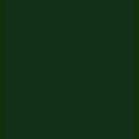
Sitemap:
Startseite
Entstehungsgeschichte
Videos
Grundlagen
Therapiekoffer
Texte
Workshops
Erfahrungen
Ausbildung
Interventionen A-Z
Kontakt
Biografie