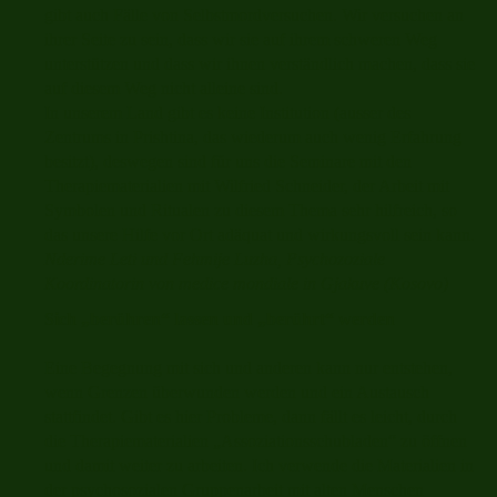
gibt auch Fälle von Selbstmordversuchen. Wir versuchen an
ihrer Seite zu sein, dass wir sie auf ihrem schweren Weg
unterstützen und dass wir ihnen verständlich machen, dass sie
auf diesem Weg nicht alleine sind.
In unserem Land gibt es keine Institution (ausser des
Zentrums in Prishtina, das wiederum auch wenig Erfahrung
besitzt), deswegen sind für uns die Seminare mit den
Therapiematerialien mit Wilfried Schneider, der Arbeit mit
Symbolen und Ritualen zu diesem Thema sehr hilfreich, so
das unsere Hilfe vor Ort adäquat und wirkungsvoll sein kann.
Nderime Leti und Fehmije Luzha, Psychozoziale
Koordinatorin von medice mondiale in Gjakuve (Kosovo)
Sich „berühren“ lassen und „berührt“ werden
Eine Begegnung mit sich und anderen kann nur entstehen,
wenn Grenzen überwunden werden und ein Austausch
stattfindet. Gibt es hier Probleme, dann fällt es leicht, durch
die Therapiematerialien „Assoziationsschubladen“ zu öffnen
und damit weiter zu arbeiten. Ich verwende die Materialien in
der psychosozialen Gruppenarbeit mit alten Menschen