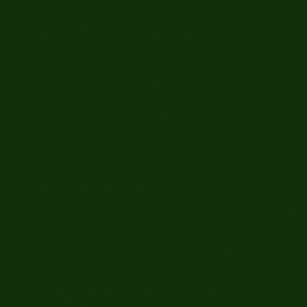
Momente für den Ausstieg aus der Drogenabhängigkeit“ von
Ralf Steenblock, Hamburg 1996
Finden was wirkt – Wo Worte nicht reichen
Die Arbeit an Traumatisierungen und im Traumamaterial stellt
für Betroffene und Therapeuten eine große Herausforderung
dar, die speziell modifizierte Therapietechniken verlangt.
Wilfried Schneider hat in vielen Jahren, und ich erinnere mich
noch an die Anfänge, sein Symbolmaterial zur Reife
entwickelt. Ich durfte seine ersten Therapiekoffer in der
ambulanten Praxis evaluieren. Er hat Wege gefunden, die über
heilsame Rituale und Ausdruck über die Symbolebene zum
Ausdruck im Wort und damit über die Traumakonfrontation
zu Integration führen. Dies geschieht auf eine Weise, die den
Anforderungen an eine schonende, möglichst nicht
retraumatisierende Auseinandersetzung mit dem Erlebten sehr
entgegen kommt. Seit Jahren profitiere ich von Wilfried
Schneiders Mut, Rituale und Symbole für den therapeutischen
Prozess greifbar, handhabbar, lebbar zu machen und im
Material Ausdruck zu geben.