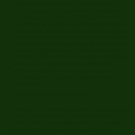
Möglichkeiten und Techniken in der Anwendung der
Symbole, erachte ich die Möglichkeit der Selbstreflexion in
den Workshops von Wilfried Schneider als gleichermaßen
bedeutsam. In der Rolle des „Klienten“ wird einem schnell
wieder bewusst, wie Therapie auch „harte Arbeit“ sein kann,
wie Emotionen bewegen, nachwirken und auch verändern
können. Wenn man die Intensität des Gefühlsausdrucks als
Indikator für die Effektivität einer Therapiestunde betrachtet,
dann können die Symbole einen wesentlichen Beitrag hierzu
leisten. Dadurch, dass auch das ganzes Team präsent war,
wirkte dieser Workshop auch als Teamsupervision.
Dr: Walburga Mair, Psychologin, Psychotherapeutin,
Brunico/Italien
Öffnung und den Blick auf die Zukunft
2006 erlebte ich Wilfried Schneider zum ersten Mal bei einem
Seminar in Salzburg. Immer, wenn ich mich auf meine
Themen einließ, stellte ich überrascht fest, dass ich zielsicher
ein richtiges - sprich aussagekräftiges und erhellendes -