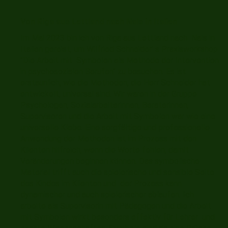
Von Riga aus Lettland nach Nals in Italien
Im Mai 2023 bin ich von Riga aus Lettland nach Nals in
Italien gereist, um Wilfried Schneider' s Praxisworkshop
"Die Arbeit mit Symbolen als Methode der Intervention
in psychosozialen Berufen" zu besuchen. Es ist
erstaunlich, wie die Methoden, die Herr Schneider hat
entwickelt, universal sind. Wir waren in der Gruppe
Psychologen, Sozialarbeiterinnen, Beraterinnen,
Supervisoren und die Arbeit mit Symbolen war wie eine
universelle Klebe. Eine sorgfältige und professionelle
Anwendung der Methoden ist im Prozess mit den
Klienten hilfreich, wenn die Worte fehlen, damit
Veränderungen beginnen können. Das symbolische
Material trifft auch die spielerische und sensible Seite
des Kindes im Klienten und der Prozess kann
dynamischer und auch spielerischer ablaufen. Ich
arbeite als Supervisorin mit Pädagogen und die Arbeit
mit Symbolen wirkt besonders effektiv für Lehrer und