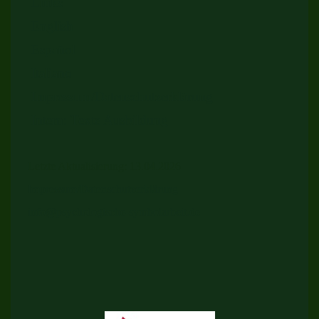
Links
English
Español
Italiano
Impressum/Datenschutzerklärung
Intern: Texte Ausbildung
Letzte Aktualisierung: 13.04.2026
Impressum/Datenschutzerklärung
info@psychologische-symbolarbeit.de