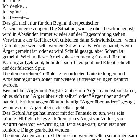
Ich fühle ...
Ich denke ...
Ich spüre ...
Ich bewerte...
Das gilt nicht nur für den Beginn therapeutischer
Auseinandersetzungen. Die Situation, wie sie oben beschrieben ist,
wird in Abständen immer wieder auf der Tagesordnung stehen.
Verwirrung der Gefühle: Oft entstehen dann Schwierigkeiten, wenn
Gefühle „verwechselt" werden. So wird z. B. Wut genannt, wenn
Ärger gemeint ist, oder es wird Schuld gesagt, aber Scham ist
gemeint. Wird in dieser Arbeitsphase zu wenig Geduld für eine
Klärung aufgebracht, befinden sich Therapeut und Klient schnell
auf der falschen Spur.
Die den einzelnen Gefühlen zugeordneten Unterteilungen und
Arbeitsanregungen sollen für weitere Differenzierungen benutzt
werden.
Beispiel bei Ärger und Angst: Geht es um Ärger, dann ist zu klären,
ob es sich um "Ärger über sich selbst" oder "Ärger über andere"
handelt. Erfahrungsgemäß wird häufig "Ärger über andere" gesagt,
wenn es um "Ärger über sich selbst" geht.
Das Gefühl Angst hat immer mit der Fantasie zu tun, was sein
könnte. Hilfreich ist es zu klären, ob es Angst vor Verlust, vor
Angriff oder vor Verwirrung ist. Ist dies geklärt, kann erst über
konkrete Dinge gearbeitet werden.
Die neun Zeilen zum Text Depression werden selten so aufmerksam